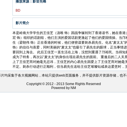
播放来源：影音先锋
BD
影片简介
本是岭南大学学生的王佳芝（汤唯 饰）因战争辗转到了香港读书，她在香港
宏 饰）组织的话剧组，他们主演的爱国话剧更激起了他们的爱国情操。当邝
生（梁朝伟 饰）正在香港的时候，他们便密谋要刺杀易先生。化名“麦太太”
饰）的信任与喜爱，同时美丽的“麦太太”也吸引了易先生的眼球，正当事情
要回到上海去。 此后王佳芝一直生活在上海，没想到重遇了邝裕民。当得知
成为了特务，再次以“麦太太”的身份出现在易先生的面前。 重逢后的二人关
上了王佳芝而对她毫无忌讳，王佳芝的内心易先生因爱上了王佳芝而对她毫
不定。刺杀行动进行正顺利，但当易先生送给王佳芝璀璨钻戒表达爱意时，
影片均采集于各大视频网站，本站只提供web页面服务，并不提供影片资源存储，也不
Copyright © 2012 - 2013 Some Rights Reserved
Powered by NM