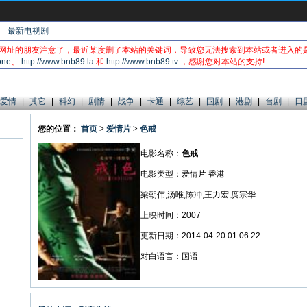
最新电视剧
网址的朋友注意了，最近某度删了本站的关键词，导致您无法搜索到本站或者进入的
one
、
http://www.bnb89.la
和
http://www.bnb89.tv
，感谢您对本站的支持!
爱情
|
其它
|
科幻
|
剧情
|
战争
|
卡通
|
综艺
|
国剧
|
港剧
|
台剧
|
日
您的位置：
首页
>
爱情片
>
色戒
电影名称：
色戒
电影类型：爱情片 香港
梁朝伟,汤唯,陈冲,王力宏,庹宗华
上映时间：2007
更新日期：2014-04-20 01:06:22
对白语言：国语