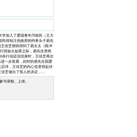
大学加入了爱国青年邝裕民（王力
裕民得知汪伪政府的特务头子易先
的王佳芝很快得到了易太太（陈冲
进行得如火如荼之际，易先生突然
刺杀行动还没结束时，王佳芝再次
系进一步发展，此时的易先生因爱
无忌讳，王佳芝的内心也变得起伏
王佳芝做出了惊人的决定……
参与录制、上传。