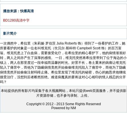
播放来源：快播高清
BD1280高清中字
影片简介
一次偶然中，希拉里（朱莉娅·罗伯茨 Julia Roberts 饰）得到了一份看护的工作，她
所要看护的对象是一位名叫维克托（坎贝尔·斯科特 Campbell Scott 饰）的百万富
翁。维克托患上了白血病，需要接受化疗，在希拉里的精心看护下，他的病情渐渐好
转，两人之间亦产生了深厚的感情。 一日，维克托突然将希拉里带到了位于海边的小
镇上，两人在那里度过一段幸福而温馨的时光。好景不长，卷土重来的病痛让维克托
陷入了痛苦中，而他为了隐瞒病情竟然开始偷偷维克托陷入了痛苦中，而他为了隐瞒
病情竟然开始偷偷注射吗啡止痛。希拉里发现了维克托的秘密，伤心的她恳求他继续
接受治疗，没想到后者断然拒绝。难道病魔真的要将这对心心相印的情人残忍的分开
吗？
本站提供的所有影片均采集于各大视频网站，本站只提供web页面服务，并不提供影
片资源存储，也不参与录制、上传。
Copyright © 2012 - 2013 Some Rights Reserved
Powered by NM