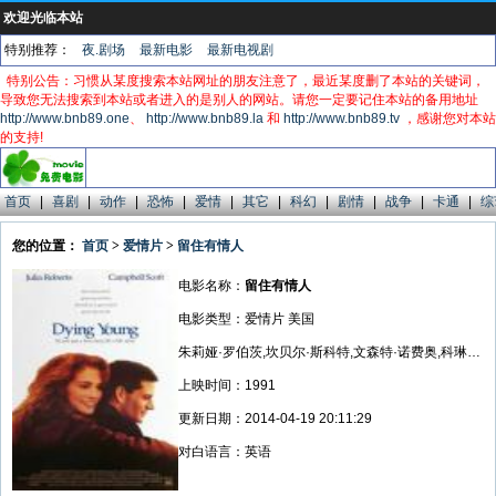
欢迎光临本站
特别推荐：
夜.剧场
最新电影
最新电视剧
特别公告：习惯从某度搜索本站网址的朋友注意了，最近某度删了本站的关键词，
导致您无法搜索到本站或者进入的是别人的网站。请您一定要记住本站的备用地址
http://www.bnb89.one
、
http://www.bnb89.la
和
http://www.bnb89.tv
，感谢您对本站
的支持!
首页
|
喜剧
|
动作
|
恐怖
|
爱情
|
其它
|
科幻
|
剧情
|
战争
|
卡通
|
综
您的位置：
首页
>
爱情片
>
留住有情人
电影名称：
留住有情人
电影类型：爱情片 美国
朱莉娅·罗伯茨,坎贝尔·斯科特,文森特·诺费奥,科琳·杜赫斯
上映时间：1991
更新日期：2014-04-19 20:11:29
对白语言：英语