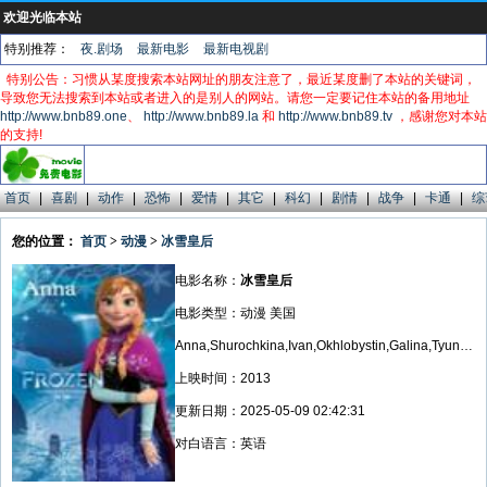
欢迎光临本站
特别推荐：
夜.剧场
最新电影
最新电视剧
特别公告：习惯从某度搜索本站网址的朋友注意了，最近某度删了本站的关键词，
导致您无法搜索到本站或者进入的是别人的网站。请您一定要记住本站的备用地址
http://www.bnb89.one
、
http://www.bnb89.la
和
http://www.bnb89.tv
，感谢您对本站
的支持!
首页
|
喜剧
|
动作
|
恐怖
|
爱情
|
其它
|
科幻
|
剧情
|
战争
|
卡通
|
综
您的位置：
首页
>
动漫
>
冰雪皇后
电影名称：
冰雪皇后
电影类型：动漫 美国
Anna,Shurochkina,Ivan,Okhlobystin,Galina,Tyunina
上映时间：2013
更新日期：2025-05-09 02:42:31
对白语言：英语