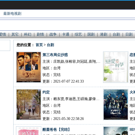
最新电视剧
爱情
|
其它
|
科幻
|
剧情
|
战争
|
卡通
|
综艺
|
国剧
|
港剧
|
台剧
|
日剧
您的位置：
首页
>
台剧
第三布局尘沙惑
恋
主演：庄凯勋,张榕容,刘冠廷,喜翔,魏蔓
主
地区：台湾
地
状态：完结
状
更新：2021-07-07 22:41:33
更新
约定
火
主演：赖东贤,李迪恩,王碩瀚,廖偉博,余杰恩,祐琋,林家佑,艾雨
地区：台湾
地
状态：完结
状
更新：2021-05-30 22:58:26
更新
酷蓋爸爸【完结】
H