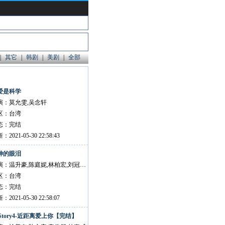
|
其它
|
韩剧
|
美剧
|
全部
爱是科学
演：莫允雯,吴念轩
区：台湾
态：完结
：2021-05-30 22:58:43
神的眼泪
主演：温升豪,陈庭妮,林柏宏,刘冠廷,夏腾宏,胡释安,谢章颖
区：台湾
态：完结
：2021-05-30 22:58:07
IStory4-近距离爱上你【完结】