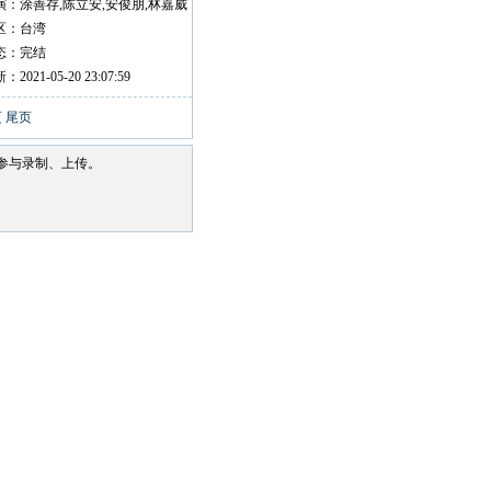
演：涂善存,陈立安,安俊朋,林嘉威
区：台湾
态：完结
：2021-05-20 23:07:59
页
尾页
参与录制、上传。