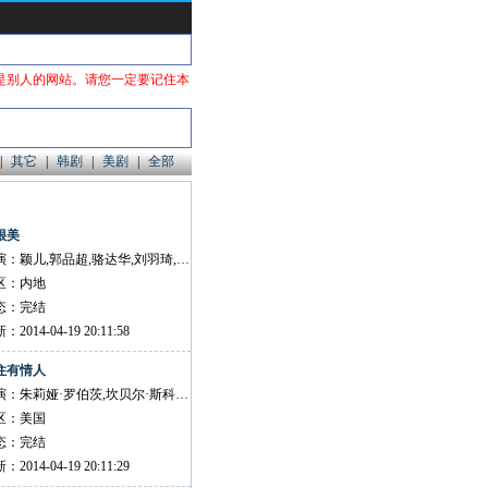
是别人的网站。请您一定要记住本
|
其它
|
韩剧
|
美剧
|
全部
很美
主演：颖儿,郭品超,骆达华,刘羽琦,周觅,黄子腾
区：内地
态：完结
：2014-04-19 20:11:58
住有情人
主演：朱莉娅·罗伯茨,坎贝尔·斯科特,文森特·诺费奥,科琳·杜赫斯
区：美国
态：完结
：2014-04-19 20:11:29