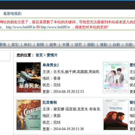
最新电视剧
网址的朋友注意了，最近某度删了本站的关键词，导致您无法搜索到本站或者进入的
e
、
http://www.bnb89.la
和
http://www.bnb89.tv
，感谢您对本站的支持!
爱情
|
其它
|
科幻
|
剧情
|
战争
|
卡通
|
综艺
|
国剧
|
港剧
|
台剧
|
日剧
您的位置：
首页
>
爱情片
单身男女2
爱
主演：古天乐,杨千嬅,高圆圆,周渝民
地区：香港
地
状态：完结
状
更新：2014-04-19 20:12:13
更新
乱世春秋
留
主演：黛安娜·温亚德,克里夫·布洛克
地区：美国
地
状态：完结
状
更新：2014-04-19 20:11:36
更新